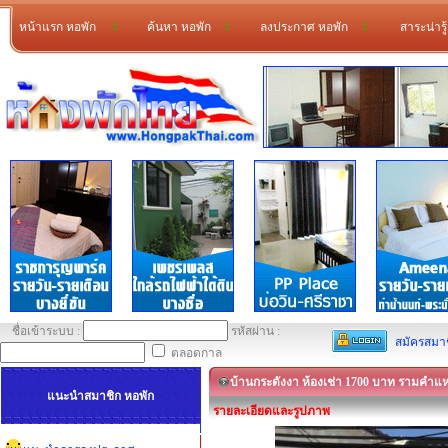
หน้าแรก หอพัก
l
ค้นหา หอพัก
l
ลงประกาศ หอพัก
l
สาระน่ารู
ชื่อเข้าระบบ :
รหัสผ่าน :
สมัครสมา
ตลอดกาล
บ้านกระดังงา ห้องเช่า 1700 บาท รามคำแห
แนะนำสมาชิก หอพัก
รายละเอียดและรูปภาพ