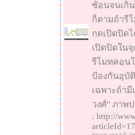
ซ้อนจนเกิน
ก็ตามถ้ารี
กดเปิดปิดได
เปิดปิดในจ
รีโมทคอนโ
ป้องกันอุบ
เฉพาะถ้ามีเด
วงศ์" ภาพปร
: http://ww
articleId=17
ผู้ประกาศ : admin วันที่ : 23/