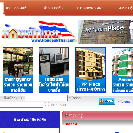
หน้าแรก หอพัก
l
ค้นหา หอพัก
l
ลงประกาศ หอพัก
l
สาระน่ารู
ชื่อเข้าระบบ :
รหัสผ่าน :
สมัครสมา
ตลอดกาล
สาระน่ารู้
แนะนำสมาชิก หอพัก
บทความ