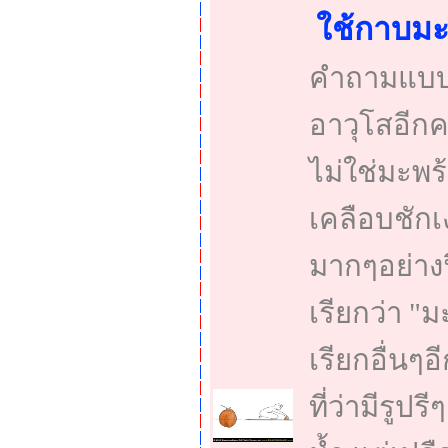
ใช้กาบมะพ
คำถามแบบน
อาวุโสอีกคร
ไม่ใช่มะพร
เคลือบชัก
มากๆอย่างฟ
เรียกว่า "ม
เรียกอื่นๆอ
ที่ว่ามีรูป