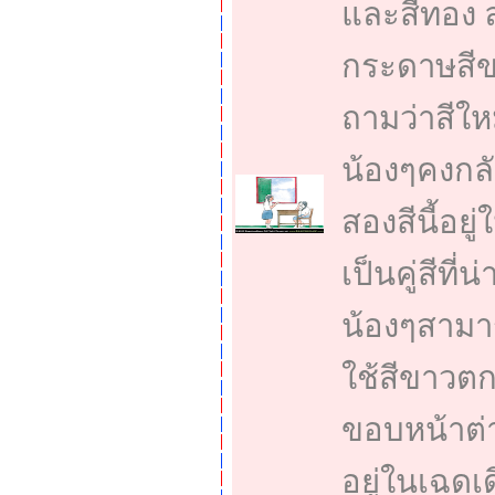
และสีทอง ล
กระดาษสีข
ถามว่าสีใหม
น้องๆคงกลั
สองสีนี้อยู
เป็นคู่สีที
น้องๆสามาร
ใช้สีขาวตก
ขอบหน้าต่า
อยู่ในเฉดเ