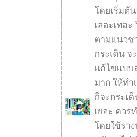
โดยเริ่มต
เลอะเทอะ ว
ตามแนวชายค
กระเด็น จ
แก้ไขแบบส
มาก ให้ทำ
ก็จะกระเด็
เยอะ ควรท
โดยใช้รางน