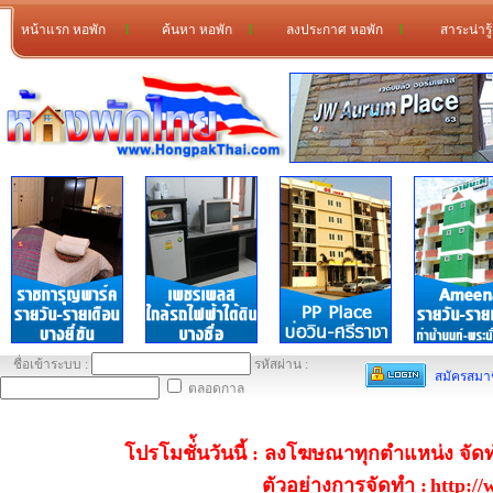
หน้าแรก หอพัก
l
ค้นหา หอพัก
l
ลงประกาศ หอพัก
l
สาระน่ารู
ชื่อเข้าระบบ :
รหัสผ่าน :
สมัครสมา
ตลอดกาล
โปรโมชั่้นวันนี้ : ลงโฆษณาทุกตำแหน่ง จั
ตัวอย่างการจัดทำ :
http:/