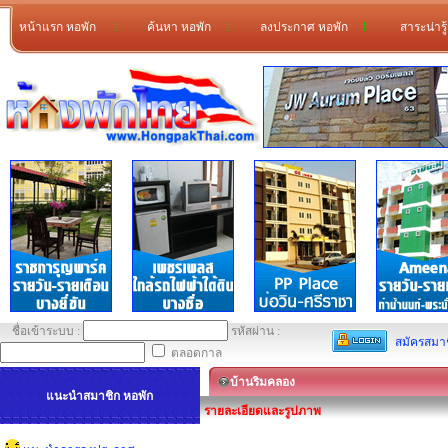
หน้าแรก หอพัก
l
ค้นหา หอพัก
l
ลงประกาศ หอพัก
l
สาระน่ารู
ชื่อเข้าระบบ :
รหัสผ่าน :
สมัครสมา
ตลอดกาล
บ้านริมคลอง
แนะนำสมาชิก หอพัก
รายละเอียดและรูปภาพ