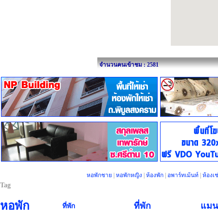
จำนวนคนเข้าชม : 2581
หอพักชาย
|
หอพักหญิง
|
ห้องพัก
|
อพาร์ทเม้นท์
|
ห้องเช
Tag
หอพัก
ที่พัก
แมนช
ที่พัก