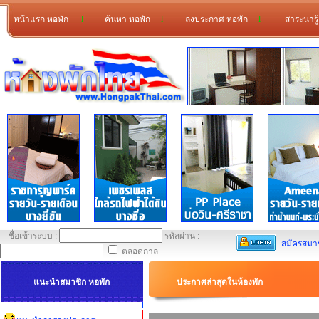
หน้าแรก หอพัก
l
ค้นหา หอพัก
l
ลงประกาศ หอพัก
l
สาระน่ารู
ชื่อเข้าระบบ :
รหัสผ่าน :
สมัครสมา
ตลอดกาล
แนะนำสมาชิก หอพัก
ประกาศล่าสุดในห้องพัก